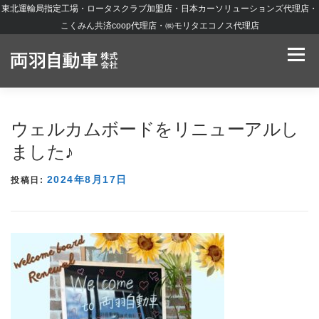
東北運輸局指定工場・ロータスクラブ加盟店・日本カーソリューションズ代理店・
コンテンツへスキップ
こくみん共済coop代理店・㈱モリタエコノス代理店
メニュ
お知らせ
私たちの強み
新車・中古車販売
車検・整備
カーリース
鈑金・塗装
特殊車両整備
損害保険
店舗紹介
ウェルカムボードをリニューアルし
ました♪
会社概要
2024年8月17日
投稿日: