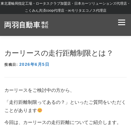
東北運輸局指定工場・ロータスクラブ加盟店・日本カーソリューションズ代理店・
コンテンツへスキップ
こくみん共済coop代理店・㈱モリタエコノス代理店
メニュ
お知らせ
私たちの強み
新車・中古車販売
車検・整備
カーリース
鈑金・塗装
特殊車両整備
損害保険
店舗紹介
カーリースの走行距離制限とは？
会社概要
2026年6月5日
投稿日:
カーリースをご検討中の方から、
「走行距離制限ってあるの？」といったご質問をいただく
ことがあります
今回は、カーリースの走行距離についてご紹介します。